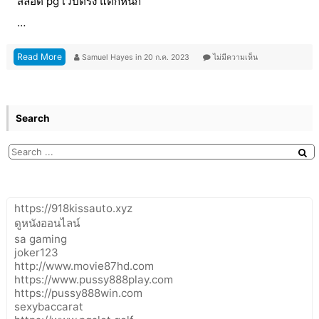
สล็อต pg เว็บตรง แตกหนัก
…
Read More
Samuel Hayes
in
20 ก.ค. 2023
ไม่มีความเห็น
Search
https://918kissauto.xyz
ดูหนังออนไลน์
sa gaming
joker123
http://www.movie87hd.com
https://www.pussy888play.com
https://pussy888win.com
sexybaccarat