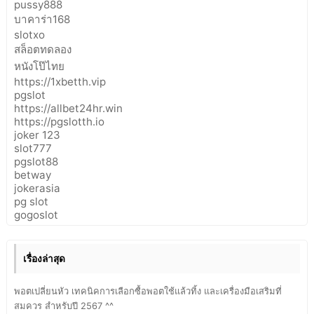
pussy888
บาคาร่า168
slotxo
สล็อตทดลอง
หนังโป๊ไทย
https://1xbetth.vip
pgslot
https://allbet24hr.win
https://pgslotth.io
joker 123
slot777
pgslot88
betway
jokerasia
pg slot
gogoslot
เรื่องล่าสุด
พอตเปลี่ยนหัว เทคนิคการเลือกซื้อพอตใช้แล้วทิ้ง และเครื่องมือเสริมที่
สมควร สำหรับปี 2567 ^^