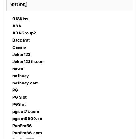
หมวดหมู่
918Kiss
ABA
ABAGroup2
Baccarat
Casino
Joker123
Joker123th.com
news
no1huay
no1huay.com
PG
PG Slot
PGSlot
pgslot77.com
pgslot9999.co
PunPro66
PunPro66.com