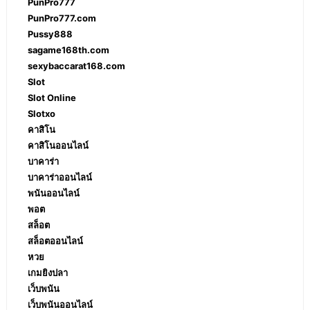
PunPro777
PunPro777.com
Pussy888
sagame168th.com
sexybaccarat168.com
Slot
Slot Online
Slotxo
คาสิโน
คาสิโนออนไลน์
บาคาร่า
บาคาร่าออนไลน์
พนันออนไลน์
พอต
สล็อต
สล็อตออนไลน์
หวย
เกมยิงปลา
เว็บพนัน
เว็บพนันออนไลน์