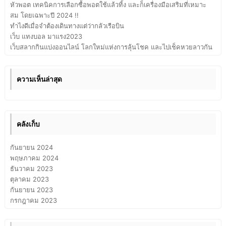
หัวพอต เทคนิคการเลือกซื้อพอตใช้แล้วทิ้ง และก็เครื่องมือเสริมที่เหมาะ
สม โดยเฉพาะปี 2024 !!
ทำไงดีเมื่อจำต้องเดินทางแต่ว่ากลัวเรือบิน
เว็บ แทงบอล มาแรง2023
เว็บสลากกินแบ่งออนไลน์ โลกใหม่แห่งการลุ้นโชค และไปเช็คหวยลาวกัน
ความเห็นล่าสุด
คลังเก็บ
กันยายน 2024
พฤษภาคม 2024
ธันวาคม 2023
ตุลาคม 2023
กันยายน 2023
กรกฎาคม 2023