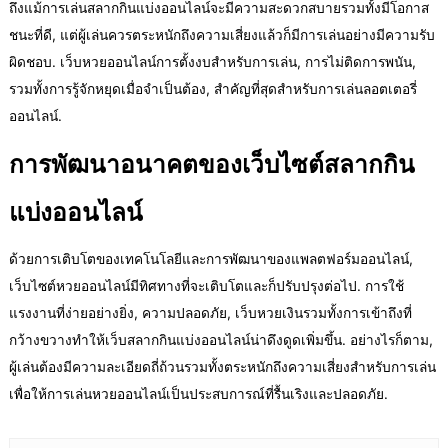
ถึงแม้การเล่นสลากกินแบ่งออนไลน์จะมีความสะดวกสบายรวมทั้งมีโอกาส
ชนะที่ดี, แต่ผู้เล่นควรตระหนักถึงความเสี่ยงแล้วก็มีการเล่นอย่างมีความรับ
ผิดชอบ. เว็บหวยออนไลน์การตั้งงบสำหรับการเล่น, การไม่ติดการพนัน,
รวมทั้งการรู้จักหยุดเมื่อจำเป็นต้อง, สำคัญที่สุดสำหรับการเล่นลอตเตอรี่
ออนไลน์.
การพัฒนาอนาคตของเว็บไซต์สลากกิน
แบ่งออนไลน์
ด้วยการเติบโตของเทคโนโลยีและการพัฒนาของแพลตฟอร์มออนไลน์,
เว็บไซต์หวยออนไลน์มีทิศทางที่จะเติบโตและก็ปรับปรุงต่อไป. การใช้
แรงงานที่ง่ายอย่างยิ่ง, ความปลอดภัย, เว็บหวยเงินรวมทั้งการเข้าถึงที่
กว้างขวางทำให้เว็บสลากกินแบ่งออนไลน์น่าดึงดูดเพิ่มขึ้น. อย่างไรก็ตาม,
ผู้เล่นต้องมีความละเอียดถี่ถ้วนรวมทั้งตระหนักถึงความเสี่ยงสำหรับการเล่น
เพื่อให้การเล่นหวยออนไลน์เป็นประสบการณ์ที่รื้นเริงและปลอดภัย.