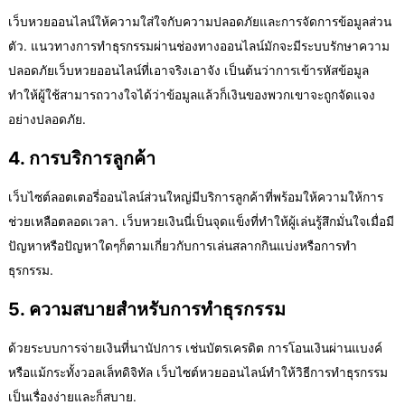
เว็บหวยออนไลน์ให้ความใส่ใจกับความปลอดภัยและการจัดการข้อมูลส่วน
ตัว. แนวทางการทำธุรกรรมผ่านช่องทางออนไลน์มักจะมีระบบรักษาความ
ปลอดภัยเว็บหวยออนไลน์ที่เอาจริงเอาจัง เป็นต้นว่าการเข้ารหัสข้อมูล
ทำให้ผู้ใช้สามารถวางใจได้ว่าข้อมูลแล้วก็เงินของพวกเขาจะถูกจัดแจง
อย่างปลอดภัย.
4. การบริการลูกค้า
เว็บไซต์ลอตเตอรี่ออนไลน์ส่วนใหญ่มีบริการลูกค้าที่พร้อมให้ความให้การ
ช่วยเหลือตลอดเวลา. เว็บหวยเงินนี่เป็นจุดแข็งที่ทำให้ผู้เล่นรู้สึกมั่นใจเมื่อมี
ปัญหาหรือปัญหาใดๆก็ตามเกี่ยวกับการเล่นสลากกินแบ่งหรือการทำ
ธุรกรรม.
5. ความสบายสำหรับการทำธุรกรรม
ด้วยระบบการจ่ายเงินที่นานัปการ เช่นบัตรเครดิต การโอนเงินผ่านแบงค์
หรือแม้กระทั้งวอลเล็ทดิจิทัล เว็บไซต์หวยออนไลน์ทำให้วิธีการทำธุรกรรม
เป็นเรื่องง่ายและก็สบาย.