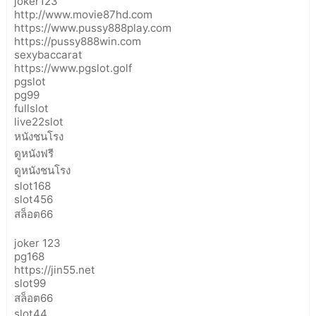
joker123
http://www.movie87hd.com
https://www.pussy888play.com
https://pussy888win.com
sexybaccarat
https://www.pgslot.golf
pgslot
pg99
fullslot
live22slot
หนังชนโรง
ดูหนังฟรี
ดูหนังชนโรง
slot168
slot456
สล็อต66
joker 123
pg168
https://jin55.net
slot99
สล็อต66
slot44