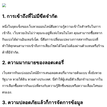
1. การเข้าถึงที่ไม่มีขีดจำกัด
หนึ่งในจุดแข็งของเว็บหวยออนไลน์คือความรู้ความเข้าใจสำหรับในการ
เข้าถึง. เว็บหวยเงินไม่ว่าคุณจะอยู่ที่แห่งไหนในโลก คุณสามารถซื้อสลาก
กินแบ่งได้ผ่านอินเทอร์เน็ต. นี่คือการเปลี่ยนแปลงวงการสลากกินแบ่งที่
ทำให้ทุกคนสามารถเข้าถึงการเสี่ยงโชคได้โดยไม่ต้องผ่านตัวแทนหรือร้าน
ค้าที่มีจำกัด.
2. ความมากมายของลอตเตอรี่
เว็บสลากกินแบ่งออนไลน์มีการเสนอลอตเตอรี่มากมายต้นแบบ ทั้งยังหวย
รัฐบาล หวยใต้ดิน หวยต่างประเทศ. นี่ทำให้ผู้เล่นมีตัวเลือกจำนวนมากใน
การเลือกซื้อสลากกินแบ่งที่ตรงกับความรู้สึกชื่นชอบหรือความเลื่อมใสของ
ตนเอง.
3. ความปลอดภัยแล้วก็การจัดการข้อมูล