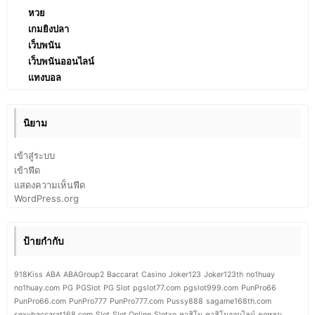
หวย
เกมยิงปลา
เว็บพนัน
เว็บพนันออนไลน์
แทงบอล
นิยาม
เข้าสู่ระบบ
เข้าฟีด
แสดงความเห็นฟีด
WordPress.org
ป้ายกำกับ
918Kiss
ABA
ABAGroup2
Baccarat
Casino
Joker123
Joker123th
no1huay
no1huay.com
PG
PGSlot
PG Slot
pgslot77.com
pgslot999.com
PunPro66
PunPro66.com
PunPro777
PunPro777.com
Pussy888
sagame168th.com
sexybaccarat168.com
Slot
Slot Online
Slotxo
คาสิโน
คาสิโนออนไลน์
ตกหลุม