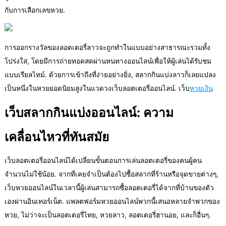
กับการเลือกเลขหวย.
การออกรางวัลของลอตเตอรี่ลาวจะถูกทำในแบบอย่างสาธารณะรวมทั้ง
โปร่งใส, โดยมีการถ่ายทอดสดผ่านหนทางออนไลน์เพื่อให้ผู้เล่นได้รับชม
แบบเรียลไทม์. ด้วยการเข้าถึงที่ง่ายอย่างยิ่ง, สลากกินแบ่งลาวก็เลยแปลง
เป็นหนึ่งในหวยยอดนิยมสูงในแวดวงเว็บลอตเตอรี่ออนไลน์. เว็บ
หวยเงิน
เว็บสลากกินแบ่งออนไลน์: ความ
เคลื่อนไหวที่ทันสมัย
เว็บลอตเตอรี่ออนไลน์ได้เปลี่ยนขั้นตอนการเล่นลอตเตอรี่ของคนผู้คน
จำนวนไม่ใช้น้อย. จากที่เคยจำเป็นต้องไปซื้อสลากที่ร้านหรือจุดขายต่างๆ,
เว็บหวยออนไลน์ในเวลานี้ผู้เล่นสามารถซื้อลอตเตอรี่ได้จากที่บ้านของตัว
เองผ่านอินเทอร์เน็ต. แพลตฟอร์มหวยออนไลน์พวกนี้เสนอหลายจำพวกของ
หวย, ไม่ว่าจะเป็นลอตเตอรี่ไทย, หวยลาว, ลอตเตอรี่ฮานอย, และก็อื่นๆ.