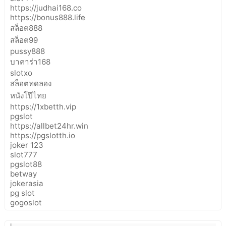
https://judhai168.co
https://bonus888.life
สล็อต888
สล็อต99
pussy888
บาคาร่า168
slotxo
สล็อตทดลอง
หนังโป๊ไทย
https://1xbetth.vip
pgslot
https://allbet24hr.win
https://pgslotth.io
joker 123
slot777
pgslot88
betway
jokerasia
pg slot
gogoslot