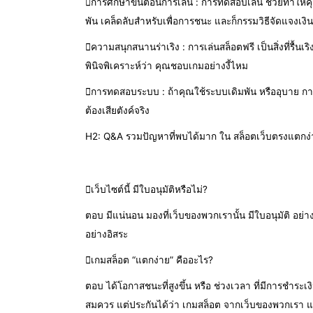
การศึกษาขั้นตอนการเล่น : การทดสอบเล่น ช่วยทำให้คุ
พัน เคล็ดลับสำหรับเพื่อการชนะ และก็กรรมวิธีจัดแจงเงิน
ความสนุกสนานร่าเริง : การเล่นสล็อตฟรี เป็นสิ่งที่รื้นเร
พินิจพิเคราะห์ว่า คุณชอบเกมอย่างงี้ไหม
การทดสอบระบบ : ถ้าคุณใช้ระบบเดิมพัน หรืออุบาย 
ต้องเสียตังค์จริง
H2: Q&A รวมปัญหาที่พบได้มาก ใน สล็อตเว็บตรงแตกง่
เว็บไซต์นี้ มีใบอนุมัติหรือไม่?
ตอบ มีแน่นอน มองที่เว็บของพวกเรานั้น มีใบอนุมัติ อย่าง
อย่างอิสระ
เกมสล็อต “แตกง่าย” คืออะไร?
ตอบ ได้โอกาสชนะที่สูงขึ้น หรือ ช่วงเวลา ที่มีการชำระเงิ
สมควร แต่ประกันได้ว่า เกมสล็อต จากเว็บของพวกเรา แ