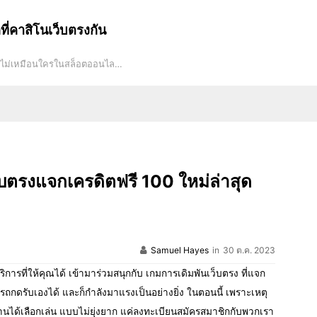
ี่คาสิโนเว็บตรงกัน
ี่ไม่เหมือนใครในสล็อตออนไลน์
็บตรงแจกเครดิตฟรี 100 ใหม่ล่าสุด
Samuel Hayes
in
30 ต.ค. 2023
ิการที่ให้คุณได้ เข้ามาร่วมสนุกกับ เกมการเดิมพันเว็บตรง ที่แจก
ารถกดรับเองได้ และก็กำลังมาแรงเป็นอย่างยิ่ง ในตอนนี้ เพราะเหตุ
้ท่านได้เลือกเล่น แบบไม่ยุ่งยาก แค่ลงทะเบียนสมัครสมาชิกกับพวกเรา