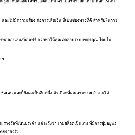
ณรู้จัก กับสล็อต เฉพาะแต่ละเกม ความสามารถสำหรับเพื่อการเดิม
ิง และไม่มีความเสี่ยง ต่อการเสียเงิน นี่เป็นช่องทางที่ดี สำหรับในการ
การทดลองเล่นสล็อตฟรี ช่วยทำให้คุณทดสอบระบบของคุณ โดยไม่
าย
ชัดเจน และก็ยังคงเป็นอีกหนึ่ง ตัวเลือกที่คุณสามารถเข้าเล่นได้
น รางวัลที่เป็นประจำ แต่ระวังว่า เกมสล็อตเป็นเกม ที่มีการสุ่มอยู่พอ
ตกง่ายจริง