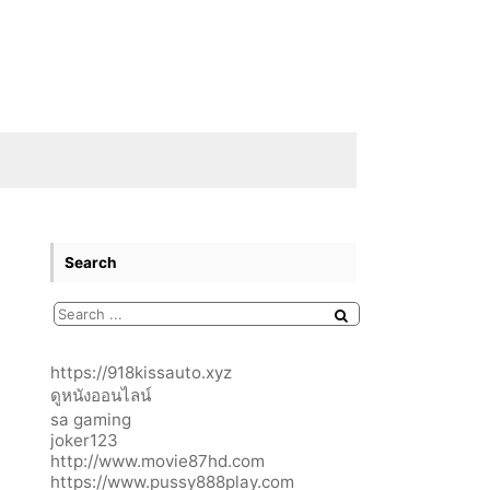
Search
https://918kissauto.xyz
ดูหนังออนไลน์
sa gaming
joker123
http://www.movie87hd.com
https://www.pussy888play.com