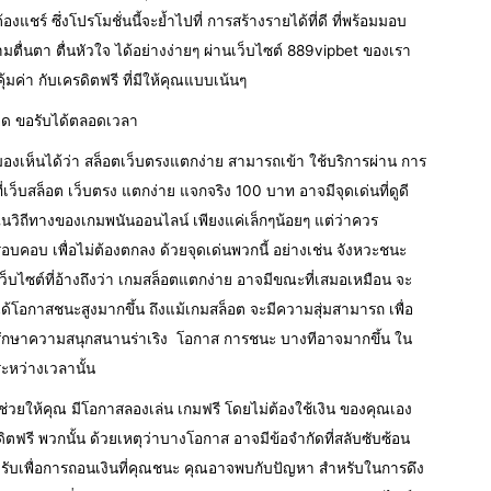
้องแชร์ ซึ่งโปรโมชั่นนี้จะย้ำไปที่ การสร้างรายได้ที่ดี ที่พร้อมมอบ
ื่นตา ตื่นหัวใจ ได้อย่างง่ายๆ ผ่านเว็บไซต์ 889vipbet ของเรา
ุ้มค่า กับเครดิตฟรี ที่มีให้คุณแบบเน้นๆ
อด ขอรับได้ตลอดเวลา
มองเห็นได้ว่า สล็อตเว็บตรงแตกง่าย สามารถเข้า ใช้บริการผ่าน การ
ี่เว็บสล็อต เว็บตรง แตกง่าย แจกจริง 100 บาท อาจมีจุดเด่นที่ดูดี
ในวิถีทางของเกมพนันออนไลน์ เพียงแค่เล็กๆน้อยๆ แต่ว่าควร
รอบคอบ เพื่อไม่ต้องตกลง ด้วยจุดเด่นพวกนี้ อย่างเช่น จังหวะชนะ
เว็บไซต์ที่อ้างถึงว่า เกมสล็อตแตกง่าย อาจมีขณะที่เสมอเหมือน จะ
ได้โอกาสชนะสูงมากขึ้น ถึงแม้เกมสล็อต จะมีความสุ่มสามารถ เพื่อ
รักษาความสนุกสนานร่าเริง โอกาส การชนะ บางทีอาจมากขึ้น ใน
ระหว่างเวลานั้น
่วยให้คุณ มีโอกาสลองเล่น เกมฟรี โดยไม่ต้องใช้เงิน ของคุณเอง
ฟรี พวกนั้น ด้วยเหตุว่าบางโอกาส อาจมีข้อจำกัดที่สลับซับซ้อน
 สำหรับเพื่อการถอนเงินที่คุณชนะ คุณอาจพบกับปัญหา สำหรับในการดึง