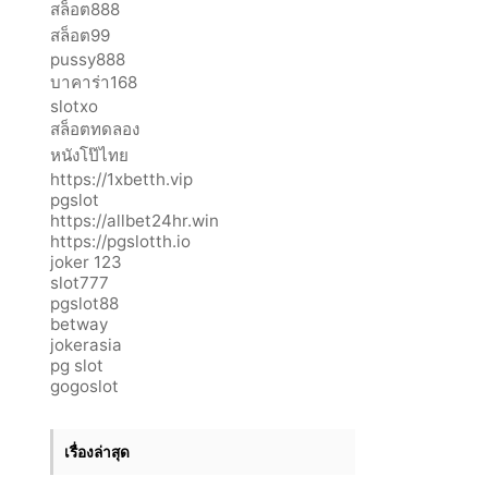
สล็อต888
สล็อต99
pussy888
บาคาร่า168
slotxo
สล็อตทดลอง
หนังโป๊ไทย
https://1xbetth.vip
pgslot
https://allbet24hr.win
https://pgslotth.io
joker 123
slot777
pgslot88
betway
jokerasia
pg slot
gogoslot
เรื่องล่าสุด