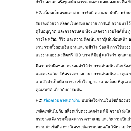
กำไร ออกมาจริงๆฉะนั้น ควรรอบคอบ และมองแนวคิด ที่ค
H2: สล็อตเว็บตรงแตกง่าย การันตี ความน่านับถือ พร้อม
รับรองด้วยว่า สล็อตเว็บตรงแตกง่าย การันตี ความน่าไว
ดูใบอนุญาต และการควบคุม ที่จะแสดงว่า เว็บไซต์นั้น ถ
วางใจ พร้อม รีวิว และความคิดเห็น จากผู้เล่นก่อนหน้า
งาน รวมทั้งถอนเงิน อ่านและก็เข้าใจ ข้อแม้ การใช้แรงงา
แรงงานของเครดิตฟรี 100 บาท ที่มีอยู่ แน่ใจว่า คุณสาม
มีความรับผิดชอบ ควรจดจำไว้ว่า การเล่นพนัน เกิดเรื่องท
และควรเสมอ ให้ตรวจตราสถานะ การเล่นพนันของคุณ รวม
เกม สิ่งจำเป็นคือ ควรจะเข้าใจกฎ ของเกมสล็อต ที่คุณเล่
คุณสมบัติ เกี่ยวกับการพนัน
H2:
สล็อตเว็บตรงแตกง่าย
บันเทิงใจผ่านเว็บไซต์ของพว
เพลิดเพลินไปกับ สล็อตเว็บตรงแตกง่าย ที่มี ความโล่งใส ค
กระจ่างแจ้ง รวมทั้งแผนการ ความเผย และก็ความเป็นส่วนตั
ความน่าเชื่อถือ การวิเคราะห์ความปลอดภัย ให้ทราบว่า