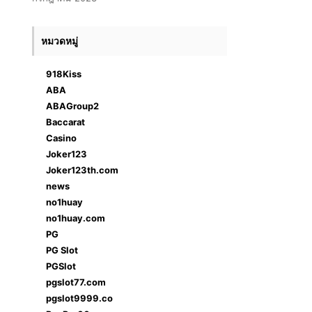
หมวดหมู่
918Kiss
ABA
ABAGroup2
Baccarat
Casino
Joker123
Joker123th.com
news
no1huay
no1huay.com
PG
PG Slot
PGSlot
pgslot77.com
pgslot9999.co